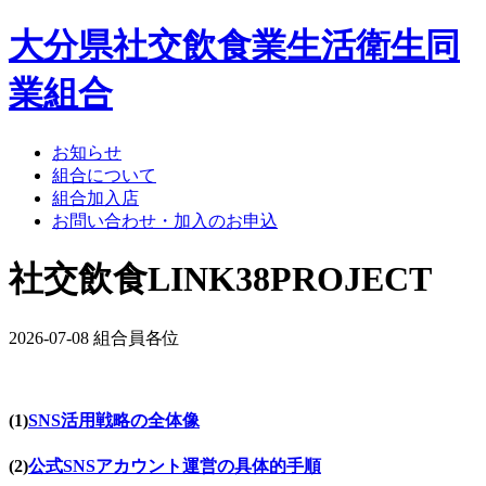
大分県社交飲食業生活衛生同
業組合
お知らせ
組合について
組合加入店
お問い合わせ・加入のお申込
社交飲食LINK38PROJECT
2026-07-08
組合員各位
(1)
SNS活用戦略の全体像
(2)
公式SNSアカウント運営の具体的手順