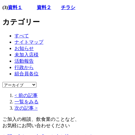
(3)
資料１
資料２
チラシ
カテゴリー
すべて
ナイトマップ
お知らせ
未加入店様
活動報告
行政から
組合員各位
< 前の記事
一覧をみる
次の記事 >
ご加入の相談、飲食業のことなど、
お気軽にお問い合わせください