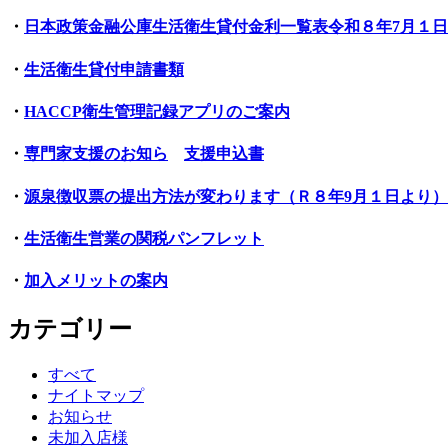
・
日本政策金融公庫生活衛生貸付金利一覧表令和８年7月１日
・
生活衛生貸付申請書類
・
HACCP衛生管理記録アプリのご案内
・
専門家支援のお知ら
支援申込書
・
源泉徴収票の提出方法が変わります（Ｒ８年9月１日より）
・
生活衛生営業の関税パンフレット
・
加入メリットの案内
カテゴリー
すべて
ナイトマップ
お知らせ
未加入店様