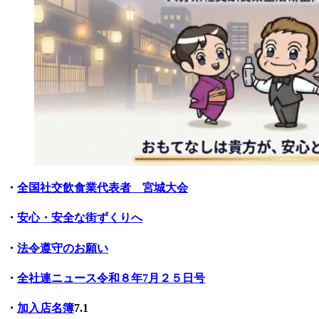
・
全国社交飲食業代表者 宮城大会
・
安心・安全な街ずくりへ
・
法令遵守のお願い
・
全社連ニュース令和８年7月２５日号
・
加入店名簿
7.1